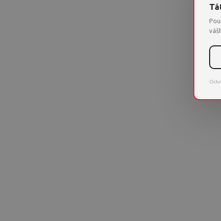
Tá
Pou
vášh
Ochr