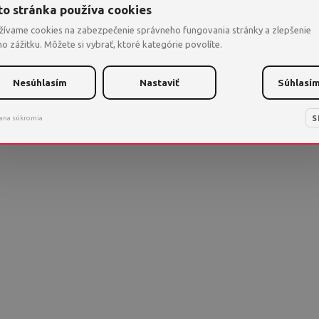
Prístup
to stránka používa cookies
žívame cookies na zabezpečenie správneho fungovania stránky a zlepšenie
zamietnutý
o zážitku. Môžete si vybrať, ktoré kategórie povolíte.
Nesúhlasím
Nastaviť
Súhlasí
Na zobrazenie tejto stránky je potrebné
členstvo na webovej stránke. Prosím
Zaregistrujte sa
, alebo
sa Prihláste
.
S
ana súkromia